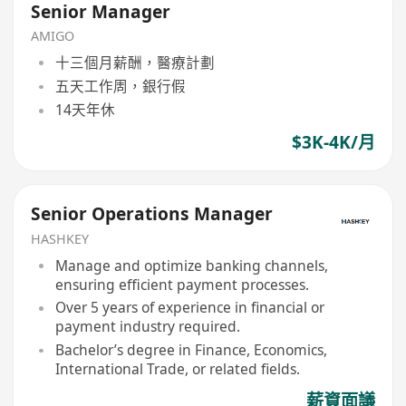
Senior Manager
AMIGO
十三個月薪酬，醫療計劃
五天工作周，銀行假
14天年休
$3K-4K/月
Senior Operations Manager
HASHKEY
Manage and optimize banking channels,
ensuring efficient payment processes.
Over 5 years of experience in financial or
payment industry required.
Bachelor’s degree in Finance, Economics,
International Trade, or related fields.
薪資面議