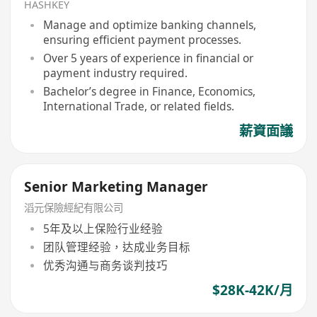
HASHKEY
Manage and optimize banking channels,
ensuring efficient payment processes.
Over 5 years of experience in financial or
payment industry required.
Bachelor’s degree in Finance, Economics,
International Trade, or related fields.
薪資面議
Senior Marketing Manager
滔元保險經紀有限公司
5年及以上保险行业经验
团队管理经验，达成业务目标
优秀沟通与商务谈判技巧
$28K-42K/月