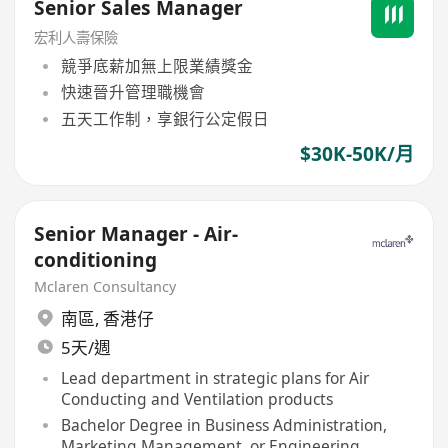
Senior Sales Manager
宏利人壽保險
競爭底薪加無上限業績獎金
快速晉升管理職機會
五天工作制，享銀行公定假日
$30K-50K/月
Senior Manager - Air-
conditioning
Mclaren Consultancy
南區
,
香港仔
5天/週
Lead department in strategic plans for Air
Conducting and Ventilation products
Bachelor Degree in Business Administration,
Marketing Management, or Engineering