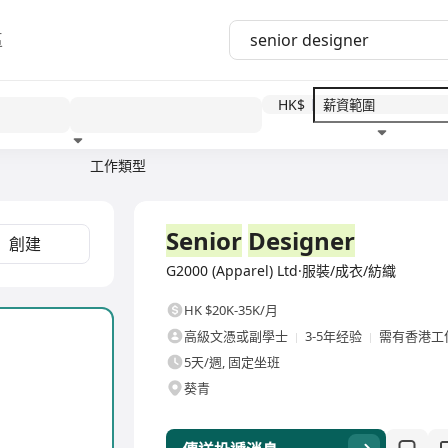
區
HK$
工作類型
教育程度
福利待遇
全職
Senior
Designer
創建
G2000 (Apparel) Ltd·服裝/成衣/紡織
HK $20K-35K/月
高級文憑或副學士
3-5年经验
需有香港工
5天/週, 固定坐班
葵青