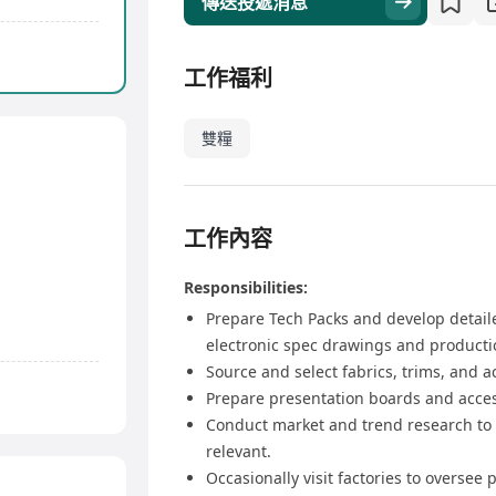
傳送投遞消息
工作福利
雙糧
工作內容
Responsibilities:
Prepare Tech Packs and develop detaile
electronic spec drawings and product
Source and select fabrics, trims, and a
Prepare presentation boards and access
Conduct market and trend research to
relevant.
Occasionally visit factories to oversee