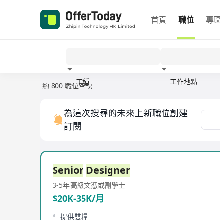
首頁
職位
專
工種
工作地點
約 800 職位空缺
經驗
為這次搜尋的未來上新職位創建
訂閱
Senior
Designer
3-5年
高級文憑或副學士
$20K-35K/月
提供雙糧