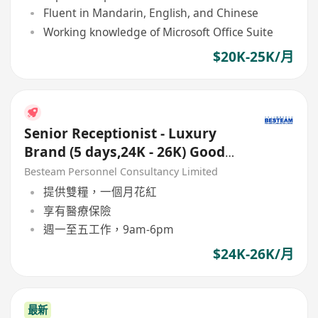
Fluent in Mandarin, English, and Chinese
Working knowledge of Microsoft Office Suite
$20K-25K/月
Senior Receptionist - Luxury
Brand (5 days,24K - 26K) Good
Benefits
Besteam Personnel Consultancy Limited
提供雙糧，一個月花紅
享有醫療保險
週一至五工作，9am-6pm
$24K-26K/月
最新