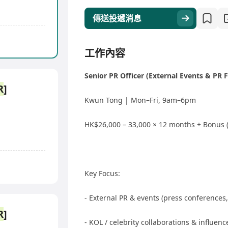
傳送投遞消息
工作內容
Senior PR Officer (External Events & PR 
R
]
Kwun Tong | Mon–Fri, 9am–6pm
HK$26,000 – 33,000 × 12 months + Bonus 
Key Focus:
- External PR & events (press conferences
R
]
- KOL / celebrity collaborations & influ