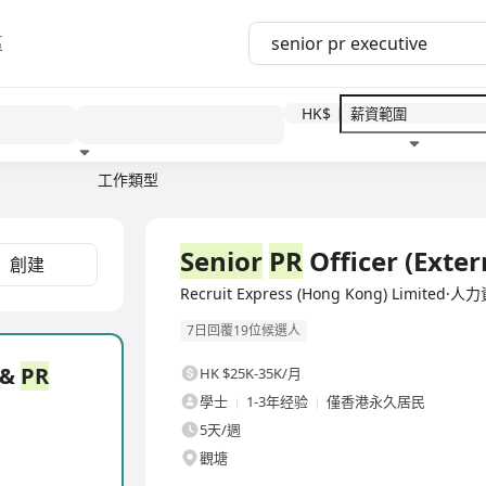
區
HK$
工作類型
教育程度
福利待遇
全職
Senior
PR
Officer (Exte
創建
Recruit Express (Hong Kong) Limite
7日回覆19位候選人
 &
PR
HK $25K-35K/月
學士
1-3年经验
僅香港永久居民
5天/週
觀塘