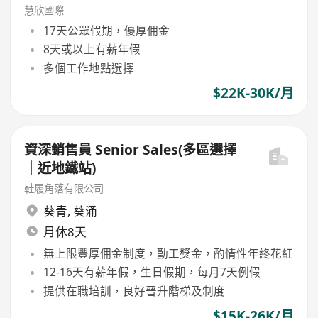
慧欣國際
17天公眾假期，優厚佣金
8天或以上有薪年假
多個工作地點選擇
$22K-30K/月
資深銷售員 Senior Sales(多區選擇
｜近地鐵站)
鞋履角落有限公司
葵青
,
葵涌
月休8天
無上限豐厚佣金制度，勤工獎金，酌情性年終花紅
12-16天有薪年假，生日假期，每月7天例假
提供在職培訓，良好晉升階梯及制度
$15K-26K/月