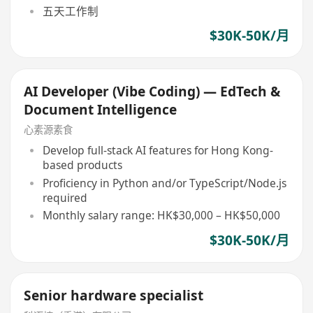
五天工作制
$30K-50K/月
AI Developer (Vibe Coding) — EdTech &
Document Intelligence
心素源素食
Develop full-stack AI features for Hong Kong-
based products
Proficiency in Python and/or TypeScript/Node.js
required
Monthly salary range: HK$30,000 – HK$50,000
$30K-50K/月
Senior hardware specialist