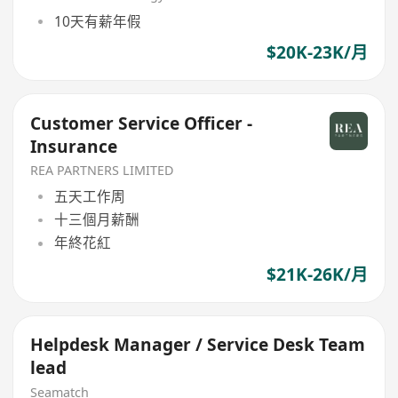
10天有薪年假
$20K-23K/月
Customer Service Officer -
Insurance
REA PARTNERS LIMITED
五天工作周
十三個月薪酬
年終花紅
$21K-26K/月
Helpdesk Manager / Service Desk Team
lead
Seamatch