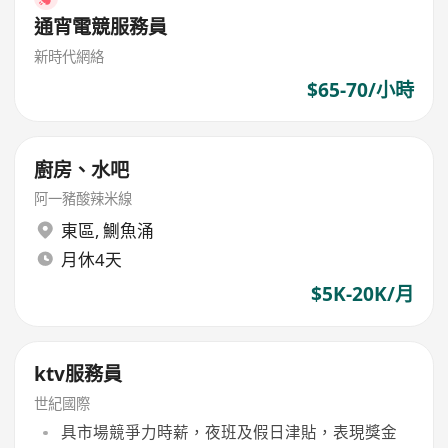
通宵電競服務員
新時代網絡
$65-70/小時
廚房、水吧
阿一豬酸辣米線
東區
,
鰂魚涌
月休4天
$5K-20K/月
ktv服務員
世紀國際
具市場競爭力時薪，夜班及假日津貼，表現獎金