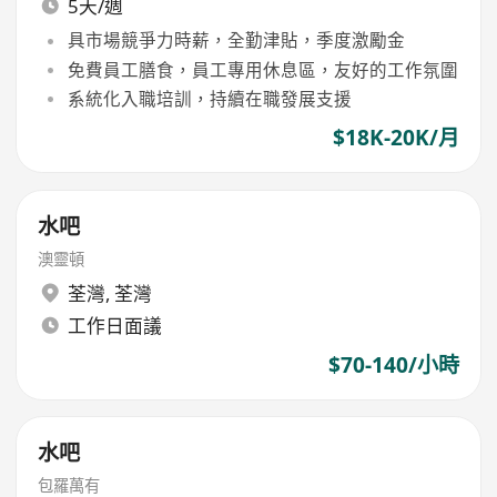
5天/週
具市場競爭力時薪，全勤津貼，季度激勵金
免費員工膳食，員工專用休息區，友好的工作氛圍
系統化入職培訓，持續在職發展支援
$18K-20K/月
水吧
澳靈頓
荃灣
,
荃灣
工作日面議
$70-140/小時
水吧
包羅萬有