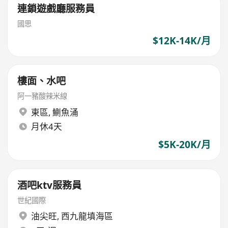
連鎖遊戲廳服務員
國思
$12K-14K/月
樓面、水吧
阿一豬酸辣米線
東區
,
鰂魚涌
月休4天
$5K-20K/月
酒吧ktv服務員
世紀國際
油尖旺
,
西九龍填海區