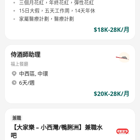
三個月花紅，年終花紅，彈性花紅
15日大假，五天工作周，14天年休
家屬醫療計劃，醫療計劃
$18K-28K/月
侍酒師助理
​福上餐廳
中西區
,
中環
6天/週
$20K-28K/月
兼職
【大家樂 – 小西灣/鴨脷洲】兼職水
吧