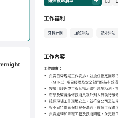
傳送投遞消息
工作福利
牙科計劃
加班津貼
額外津貼
工作內容
vernight
工作職責：
負責日常現場工作安排，並擔任指定團隊的 CPT（
（MTRC）項目經理及安全部門保持有效
按項目經理或工程師指示進行現場勘測，
帶領及監督維修技術員及外判人員執行維
確保現場工作環境安全，並符合公司及法
與不同持份者保持良好溝通，確保工程進
負責處理和匯報工程及技術問題，並更新