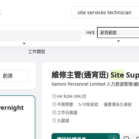
區
HK$
工作類型
教育程度
福利待遇
全職
維修主管(通宵班)
Site
Supe
創建
Gemini Personnel Limited·人力資源管理/
HK $26K-30K/月
不限學歷
5-10年经验
僅香港永久居民
vernight
工作日面議
九龍城