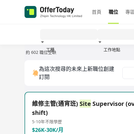
首頁
職位
專
工種
工作地點
約 602 職位空缺
經驗
為這次搜尋的未來上新職位創建
訂閱
維修主管(通宵班)
Site
Supervisor (o
shift)
5-10年
不限學歷
$26K-30K/月