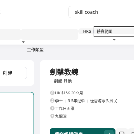
區
HK$
工作類型
教育程度
福利待遇
全職
劍擊教練
創建
一劍擊·其他
HK $15K-20K/月
學士
3-5年经验
僅香港永久居民
工作日面議
九龍灣