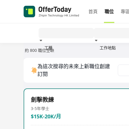
首頁
職位
專
工種
工作地點
約 800 職位空缺
經驗
為這次搜尋的未來上新職位創建
訂閱
劍擊教練
3-5年
學士
$15K-20K/月