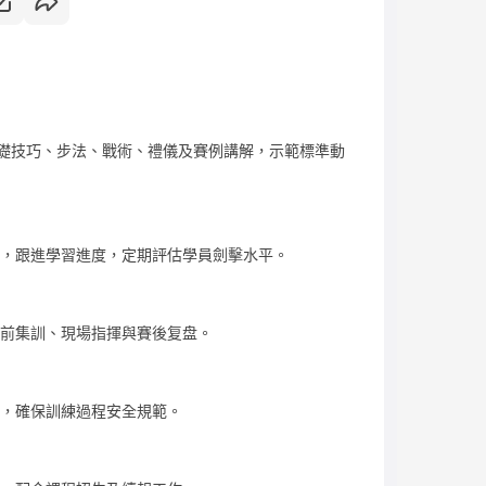
劍基礎技巧、步法、戰術、禮儀及賽例講解，示範標準動
劃，跟進學習進度，定期評估學員劍擊水平。
賽前集訓、現場指揮與賽後复盘。
查，確保訓練過程安全規範。