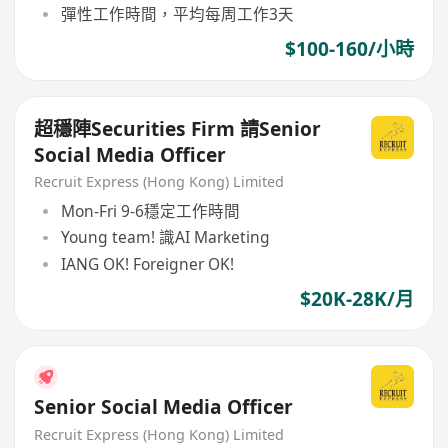
彈性工作時間，平均每周工作3天
$100-160/小時
超穩陣Securities Firm 請Senior
Social Media Officer
Recruit Express (Hong Kong) Limited
Mon-Fri 9-6穩定工作時間
Young team! 識AI Marketing
IANG OK! Foreigner OK!
$20K-28K/月
Senior Social Media Officer
Recruit Express (Hong Kong) Limited