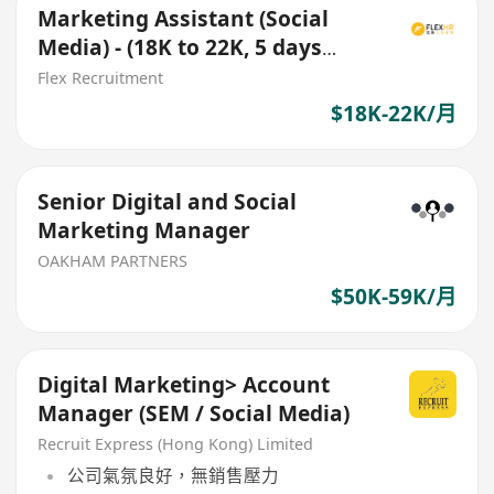
Marketing Assistant (Social
Media) - (18K to 22K, 5 days
work, Tsuen Wan)
Flex Recruitment
$18K-22K/月
Senior Digital and Social
Marketing Manager
OAKHAM PARTNERS
$50K-59K/月
Digital Marketing> Account
Manager (SEM / Social Media)
Recruit Express (Hong Kong) Limited
公司氣氛良好，無銷售壓力