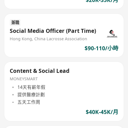
兼職
Social Media Officer (Part Time)
Hong Kong, China Lacrosse Association
$90-110/小時
Content & Social Lead
MONEYSMART
14天有薪年假
提供醫療計劃
五天工作周
$40K-45K/月