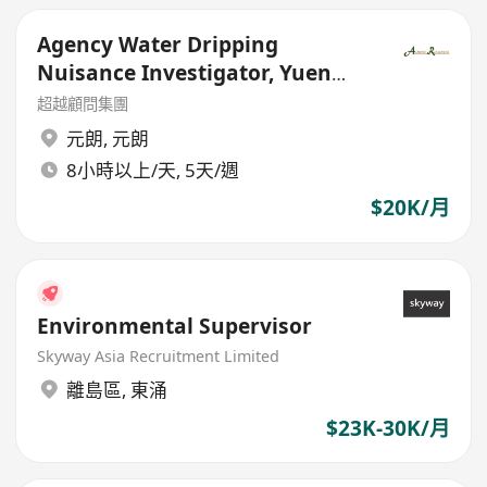
Agency Water Dripping
Nuisance Investigator, Yuen
Long - Government Outsourced
超越顧問集團
元朗
,
元朗
8小時以上/天, 5天/週
$20K/月
Environmental Supervisor
Skyway Asia Recruitment Limited
離島區
,
東涌
$23K-30K/月