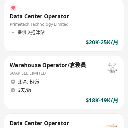
Data Center Operator
Primetech Technology Limited
提供交通津貼
$20K-25K/月
Warehouse Operator/倉務員
SOAR ELE LIMITED
北區
,
粉嶺
6天/週
$18K-19K/月
Data Center Operator