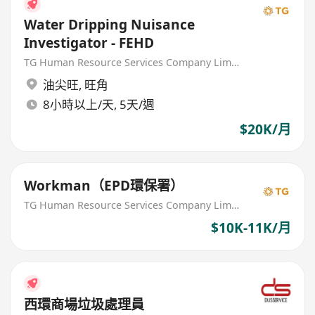
Water Dripping Nuisance
Investigator - FEHD
TG Human Resource Services Company Limited
油尖旺
,
旺角
8小時以上/天, 5天/週
$20K/月
Workman（EPD環保署）
TG Human Resource Services Company Limited
$10K-11K/月
西環商場垃圾處理員