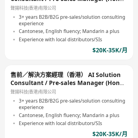
Kong)
聲揚科技(香港)有限公司
3+ years B2B/B2G pre-sales/solution consulting
experience
Cantonese, English fluency; Mandarin a plus
Experience with local distributors/SIs
$20K-35K/月
售前／解決方案經理（香港） AI Solution
Consultant / Pre-sales Manager (Hong
Kong)
聲揚科技(香港)有限公司
3+ years B2B/B2G pre-sales/solution consulting
experience
Cantonese, English fluency; Mandarin a plus
Experience with local distributors/SIs
$20K-35K/月