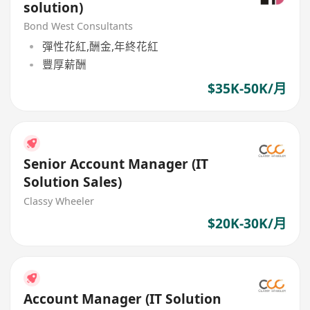
solution)
Bond West Consultants
彈性花紅,酬金,年終花紅
豐厚薪酬
$35K-50K/月
Senior Account Manager (IT
Solution Sales)
Classy Wheeler
$20K-30K/月
Account Manager (IT Solution