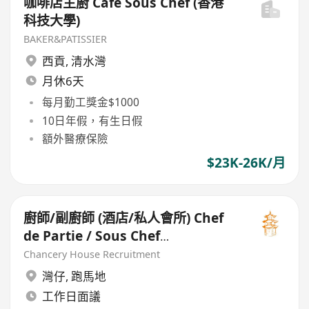
咖啡店主廚 Cafe Sous Chef (香港
科技大學)
BAKER&PATISSIER
西貢
,
清水灣
月休6天
每月勤工獎金$1000
10日年假，有生日假
額外醫療保險
$23K-26K/月
廚師/副廚師 (酒店/私人會所) Chef
de Partie / Sous Chef
(Hotel/Private Club
Chancery House Recruitment
environment)
灣仔
,
跑馬地
工作日面議