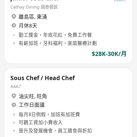
Cathay Dining 國泰餐飲
離島區
,
東涌
月休8天
勤工獎金，年底花紅，免費工作餐
有薪加班，牙科福利，家庭醫療計劃
$28K-30K/月
Sous Chef / Head Chef
A4A7
油尖旺
,
旺角
工作日面議
每月8日例假，加班有加班費
可觀工資加小費收入
晉升及發展機會，員工膳食與折扣