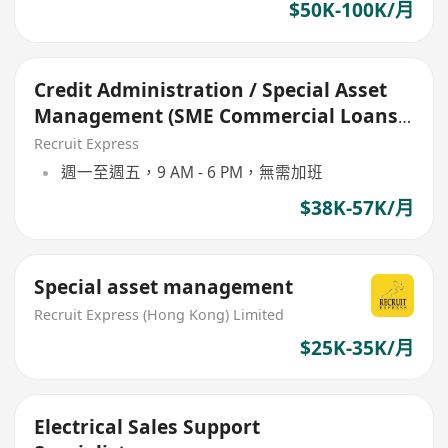
$50K-100K/月
Credit Administration / Special Asset
Management (SME Commercial Loans)
#RWF
Recruit Express
週一至週五，9 AM - 6 PM，無需加班
$38K-57K/月
Special asset management
Recruit Express (Hong Kong) Limited
$25K-35K/月
Electrical Sales Support