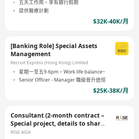
五天工作周，享有銀行假期
提供醫療計劃
$32K-40K/月
[Banking Role] Special Assets
Management
Recruit Express (Hong Kong) Limited
星期一至五9-6pm，Work life balance~
Senior Officer - Manager 職級晉升途徑
$25K-38K/月
Consultant (2-month contract –
Special project, details to share
over a call)
RISE ASIA