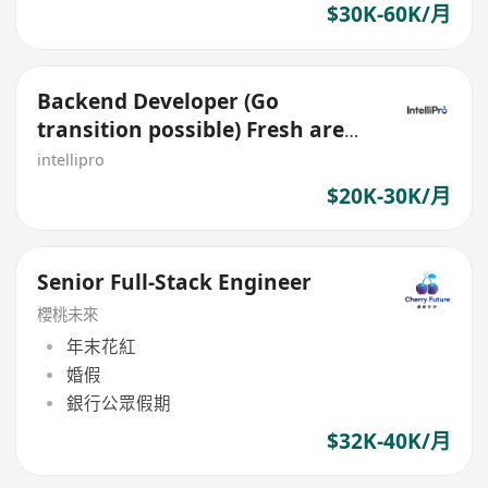
$30K-60K/月
Backend Developer (Go
transition possible) Fresh are
welcome
intellipro
$20K-30K/月
Senior Full-Stack Engineer
櫻桃未來
年末花紅
婚假
銀行公眾假期
$32K-40K/月