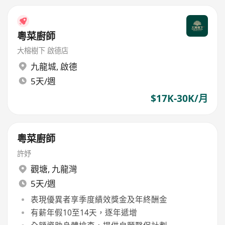
粵菜廚師
大榕樹下 啟德店
九龍城
,
啟德
5天/週
$17K-30K/月
粵菜廚師
許妤
觀塘
,
九龍灣
5天/週
表現優異者享季度績效獎金及年終酬金
有薪年假10至14天，逐年遞增