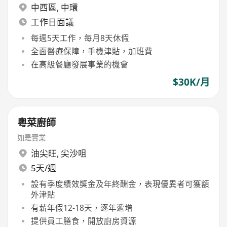
中西區
,
中環
工作日面議
每週5天工作，每月8天休假
全面醫療保障，手機津貼，加班費
在高級餐廳發展事業的機會
$30K/月
粵菜廚師
如是實業
油尖旺
,
尖沙咀
5天/週
設有季度績效獎金及年終酬金，表現優異者可獲額
外津貼
有薪年假12-18天，逐年遞增
提供員工膳食，開放廚房資源