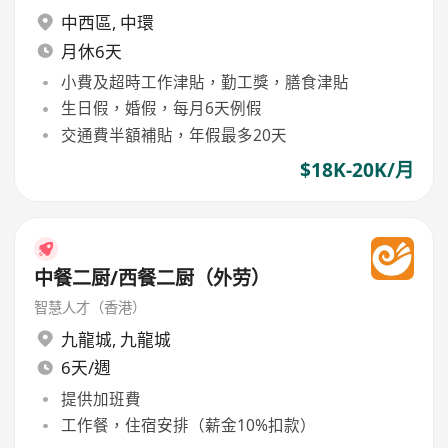
中西區
,
中環
月休6天
小費及超時工作津貼，勤工獎，膳食津貼
生日假，婚假，每月6天例假
交通費半額補貼，年假最多20天
$18K-20K/月
中餐二厨/西餐二厨（外劳）
智慧人才（香港）
九龍城
,
九龍城
6天/週
提供加班費
工作餐，住宿安排（薪金10%扣款）