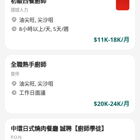
初級西餐廚師
環球人力
油尖旺
,
尖沙咀
8小時以上/天, 5天/週
$11K-18K/月
全職熟手廚師
食伴
油尖旺
,
尖沙咀
工作日面議
$20K-24K/月
中環日式燒肉餐廳 誠聘【廚師學徒】
P.O.N