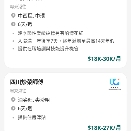
粵來港往
中西區
,
中環
6天/週
逢季節性業績達標另有酌情花紅
入職滿一年後享7天，逐年遞增至最高14天年假
提供在職培訓與技能提升機會
$18K-30K/月
四川炒菜師傅
粵來港往
油尖旺
,
尖沙咀
6天/週
提供住房津貼
$18K-27K/月