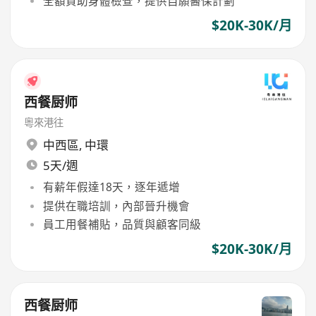
全額資助身體檢查，提供自願醫保計劃
$20K-30K/月
西餐厨师
粵來港往
中西區
,
中環
5天/週
有薪年假達18天，逐年遞增
提供在職培訓，內部晉升機會
員工用餐補貼，品質與顧客同級
$20K-30K/月
西餐厨师