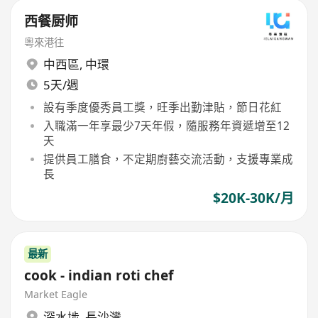
西餐厨师
粵來港往
中西區
,
中環
5天/週
設有季度優秀員工獎，旺季出勤津貼，節日花紅
入職滿一年享最少7天年假，隨服務年資遞增至12
天
提供員工膳食，不定期廚藝交流活動，支援專業成
長
$20K-30K/月
最新
cook - indian roti chef
Market Eagle
深水埗
,
長沙灣