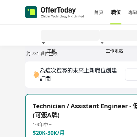
首頁
職位
專
工種
工作地點
約 731 職位空缺
經驗
為這次搜尋的未來上新職位創建
訂閱
Technician / Assistant Engineer
(可簽A牌)
1-3年
中三
$20K-30K/月