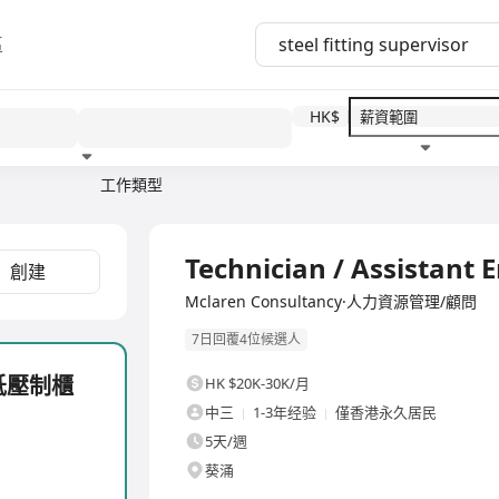
區
HK$
工作類型
教育程度
福利待遇
全職
Technician / Assistan
創建
Mclaren Consultancy·人力資源管理/顧問
7日回覆4位候選人
 - 低壓制櫃
HK $20K-30K/月
中三
1-3年经验
僅香港永久居民
5天/週
葵涌