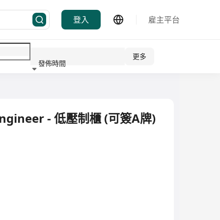
登入
雇主平台
更多
發佈時間
行業
t Engineer - 低壓制櫃 (可簽A牌)