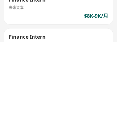
未來資本
$8K-9K/月
Finance Intern
中國三三傳媒集團有限公司
提供年终奖金
享有生日假及银行假期
额外医疗保险
$7K-8K/月
Corporate and Personal Wealth
Management Intern
AIA-CL