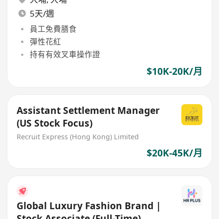
5天/週
員工免費膳食
彈性花紅
持有有效叉車操作證
$10K-20K/月
Assistant Settlement Manager
(US Stock Focus)
Recruit Express (Hong Kong) Limited
$20K-45K/月
Global Luxury Fashion Brand |
Stock Associate (Full-Time)