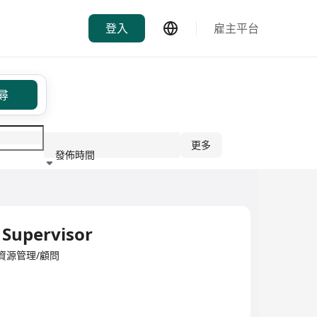
登入
雇主平台
尋
更多
發佈時間
行業
Supervisor
d·人力資源管理/顧問