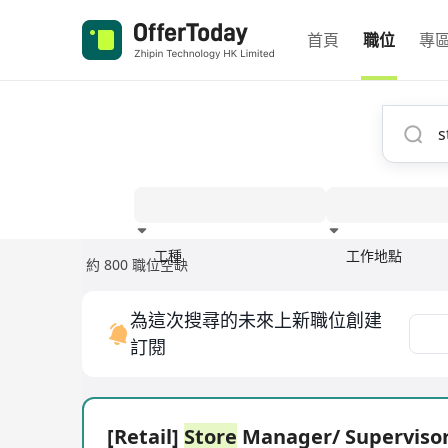
首頁
職位
專
工種
工作地點
約 800 職位空缺
經驗
為這次搜尋的未來上新職位創建
訂閱
[Retail]
Store
Manager/ Superviso