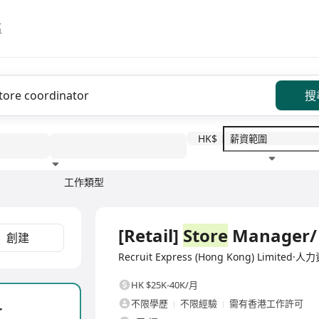
區
搜
HK$
工作類型
教育程度
福利待遇
全職
[Retail]
Store
Manager/ 
創建
Recruit Express (Hong Kong) Limite
HK $25K-40K/月
不限學歷
不限經驗
需有香港工作許可
r