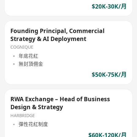
$20K-30K/月
Founding Principal, Commercial
Strategy & AI Deployment
COGNIQUE
年底花紅
無封頂佣金
$50K-75K/月
RWA Exchange – Head of Business
Design & Strategy
HARBRIDGE
彈性花紅制度
$60K-120K/月