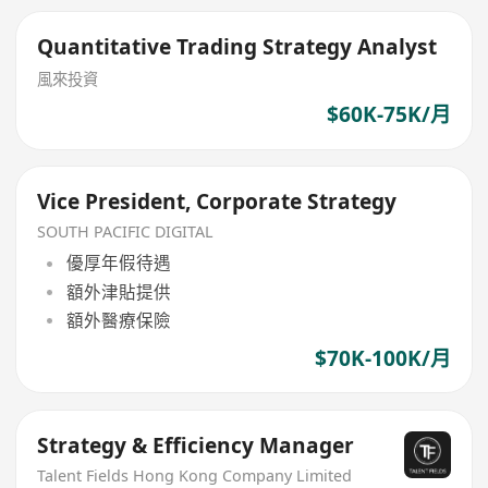
Quantitative Trading Strategy Analyst
風來投資
$60K-75K/月
Vice President, Corporate Strategy
SOUTH PACIFIC DIGITAL
優厚年假待遇
額外津貼提供
額外醫療保險
$70K-100K/月
Strategy & Efficiency Manager
Talent Fields Hong Kong Company Limited