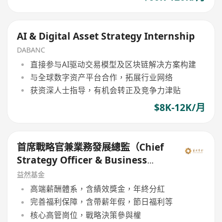
AI & Digital Asset Strategy Internship
DABANC
直接参与AI驱动交易模型及区块链解决方案构建
与全球数字资产平台合作，拓展行业网络
获资深人士指导，有机会转正及竞争力津贴
$8K-12K/月
首席戰略官兼業務發展總監（Chief
Strategy Officer & Business
Development Director）
益然基金
高端薪酬體系，含績效獎金，年終分紅
完善福利保障，含帶薪年假，節日福利等
核心高管崗位，戰略決策參與權