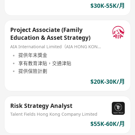
$30K-55K/月
Project Associate (Family
Education & Asset Strategy)
AIA International Limited（AIA HONG KONG）
提供年末獎金
享有教育津貼，交通津貼
提供保險計劃
$20K-30K/月
Risk Strategy Analyst
Talent Fields Hong Kong Company Limited
$55K-60K/月