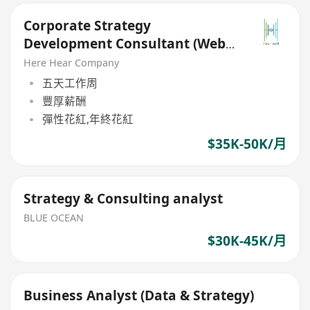
Corporate Strategy
Development Consultant (Web3
& New Consumption Focus)
Here Hear Company
五天工作周
豐厚薪酬
彈性花紅,年終花紅
$35K-50K/月
Strategy & Consulting analyst
BLUE OCEAN
$30K-45K/月
Business Analyst (Data & Strategy)