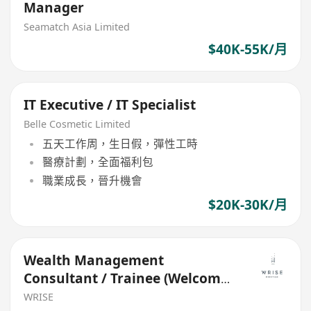
Manager
Seamatch Asia Limited
$40K-55K/月
IT Executive / IT Specialist
Belle Cosmetic Limited
五天工作周，生日假，彈性工時
醫療計劃，全面福利包
職業成長，晉升機會
$20K-30K/月
Wealth Management
Consultant / Trainee (Welcome
IANG Visa Holders)
WRISE