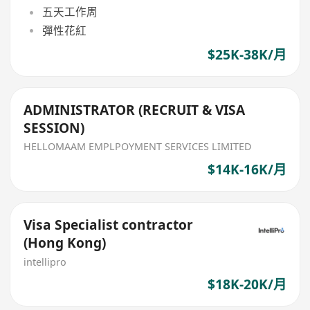
五天工作周
彈性花紅
$25K-38K/月
ADMINISTRATOR (RECRUIT & VISA
SESSION)
HELLOMAAM EMPLPOYMENT SERVICES LIMITED
$14K-16K/月
Visa Specialist contractor
(Hong Kong)
intellipro
$18K-20K/月