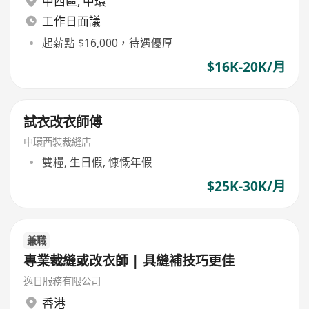
中西區
,
中環
工作日面議
起薪點 $16,000，待遇優厚
$16K-20K/月
試衣改衣師傅
中環西裝裁縫店
雙糧, 生日假, 慷慨年假
$25K-30K/月
兼職
專業裁縫或改衣師 | 具縫補技巧更佳
逸日服務有限公司
香港