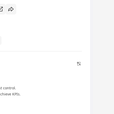
st control.
chieve KPIs.
.