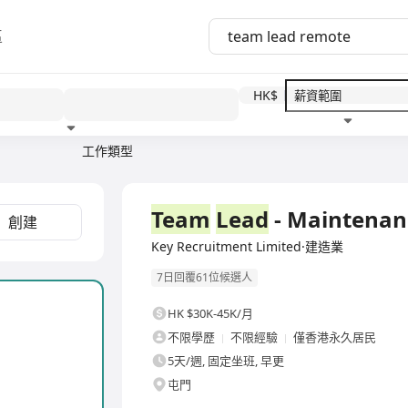
區
HK$
工作類型
教育程度
福利待遇
全職
Team
Lead
- Mainten
創建
Key Recruitment Limited·建造業
7日回覆61位候選人
HK $30K-45K/月
不限學歷
不限經驗
僅香港永久居民
5天/週, 固定坐班, 早更
屯門