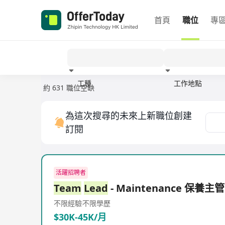
首頁
職位
專
工種
工作地點
約 631 職位空缺
經驗
為這次搜尋的未來上新職位創建
訂閱
活躍招聘者
Team
Lead
- Maintenance 保養主管
不限經驗
不限學歷
$30K-45K/月