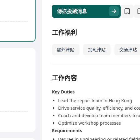
傳送投遞消息
工作福利
額外津貼
加班津貼
交通津貼
工作內容
Key Duties
Lead the repair team in Hong Kong
Drive service quality, efficiency, and co
Coach and develop team members to a
Optimize workshop processes
Requirements
Degree in Engineering or related fields