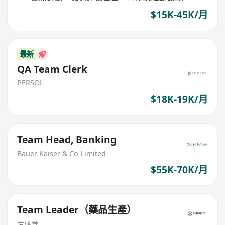
$15K-45K/月
最新
QA Team Clerk
PERSOL
$18K-19K/月
Team Head, Banking
Bauer Kaiser & Co Limited
$55K-70K/月
Team Leader（藥品生產）
方盛堂