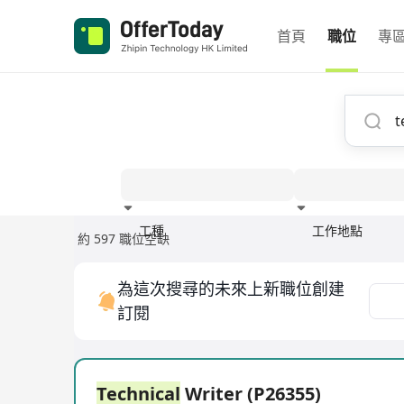
首頁
職位
專
工種
工作地點
約 597 職位空缺
經驗
為這次搜尋的未來上新職位創建
訂閱
Technical
Writer (P26355)