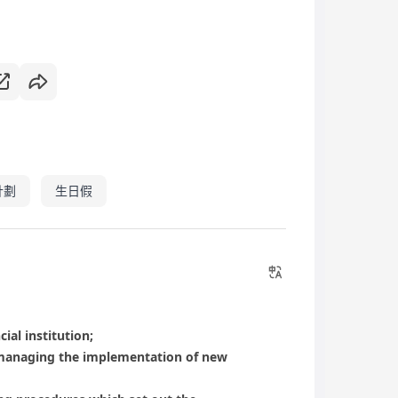
計劃
生日假
ial institution;
d managing the implementation of new