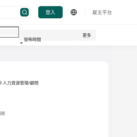
登入
雇主平台
更多
發佈時間
行業
imited·人力資源管理/顧問
居民