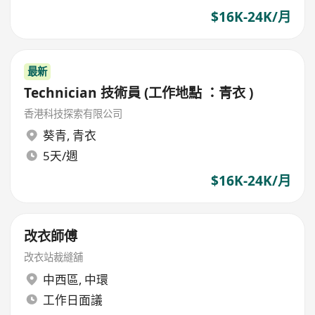
$16K-24K/月
最新
Technician 技術員 (工作地點 ：青衣 )
香港科技探索有限公司
葵青
,
青衣
5天/週
$16K-24K/月
改衣師傅
改衣站裁縫舖
中西區
,
中環
工作日面議