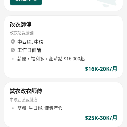
改衣師傅
改衣站裁縫舖
中西區
,
中環
工作日面議
薪優，福利多，起薪點 $16,000起
$16K-20K/月
試衣改衣師傅
中環西裝裁縫店
雙糧, 生日假, 慷慨年假
$25K-30K/月