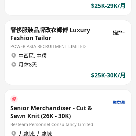
$25K-29K/月
奢侈服裝品牌改衣師傅 Luxury
Fashion Tailor
POWER ASIA RECRUITMENT LIMITED
中西區
,
中環
月休8天
$25K-30K/月
Senior Merchandiser - Cut &
Sewn Knit (26K - 30K)
Besteam Personnel Consultancy Limited
九龍城
,
九龍城