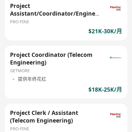
Project
Assistant/Coordinator/Enginee
r (Telecom Engineering)
PRO-FINE
$21K-30K/月
Project Coordinator (Telecom
Engineering)
GETMORE
提供年终花红
$18K-25K/月
Project Clerk / Assistant
(Telecom Engineering)
PRO-FINE