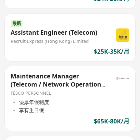
最新
Assistant Engineer (Telecom)
Recruit Express (Hong Kong) Limited
$25K-35K/月
Maintenance Manager
(Telecom / Network Operations
/ 4G 5G)
FESCO PERSONNEL
優厚年假制度
享有生日假
$65K-80K/月