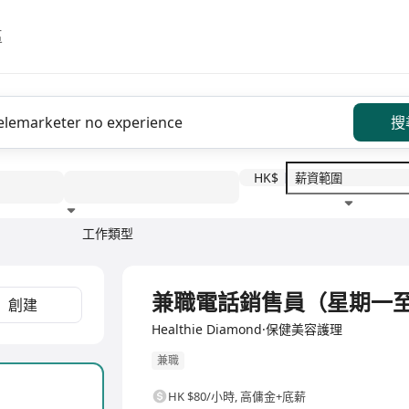
區
搜
HK$
工作類型
教育程度
福利待遇
兼職電話銷售員（星期一至
創建
Healthie Diamond·保健美容護理
兼職
HK $80/小時
,
高傭金+底薪