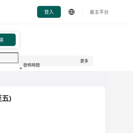
登入
雇主平台
尋
更多
發佈時間
行業
五)