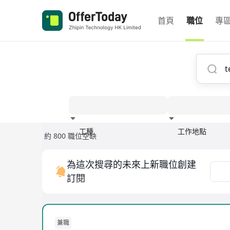
首頁
職位
專
工種
工作地點
約 800 職位空缺
經驗
為這次搜尋的未來上新職位創建
訂閱
兼職