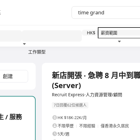
區
HK$
工作類型
教育程度
福利待遇
全職
新店開張 ‧ 急聘 8 月中到職
創建
(Server)
Recruit Express·人力資源管理/顧問
7日回覆62位候選人
 / 服務
HK $18K-22K/月
不限學歷
不限經驗
僅香港永久居民
5天/週