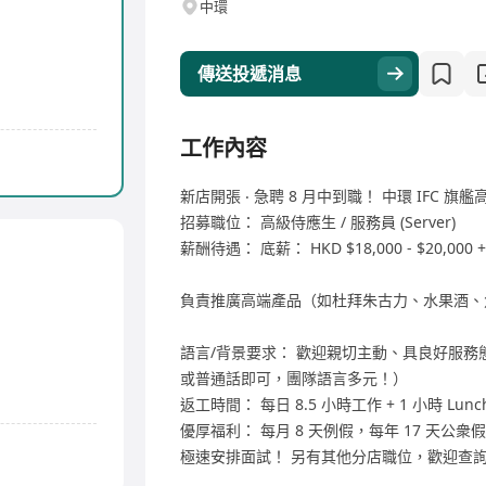
中環
傳送投遞消息
工作內容
新店開張 ‧ 急聘 8 月中到職！ 中環 IFC 旗艦高級
招募職位： 高級侍應生 / 服務員 (Server)
薪酬待遇： 底薪： HKD $18,000 - $20,000 +
負責推廣高端產品（如杜拜朱古力、水果酒、
語言/背景要求： 歡迎親切主動、具良好服務態度人
或普通話即可，團隊語言多元！）
返工時間： 每日 8.5 小時工作 + 1 小時 Lunch 輪班
優厚福利： 每月 8 天例假，每年 17 天公衆假
極速安排面試！ 另有其他分店職位，歡迎查