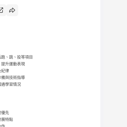
括跑、跳、投等項目
，提升運動表現
及紀律
準備與技術指導
溝通學習情況
書優先
發展特點
動作