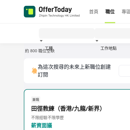
首頁
職位
專
工種
工作地點
約 800 職位空缺
經驗
為這次搜尋的未來上新職位創建
訂閱
兼職
田徑教練（香港/九龍/新界）
不限經驗
不限學歷
薪資面議