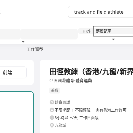
區
HK$
工作類型
教育程度
福利待遇
田徑教練（香港/九龍/新
創建
亞洲國際體育·體育運動
兼職
薪資面議
不限學歷
不限經驗
需有香港工作許可
8小時以上/天, 工作日面議
九龍城