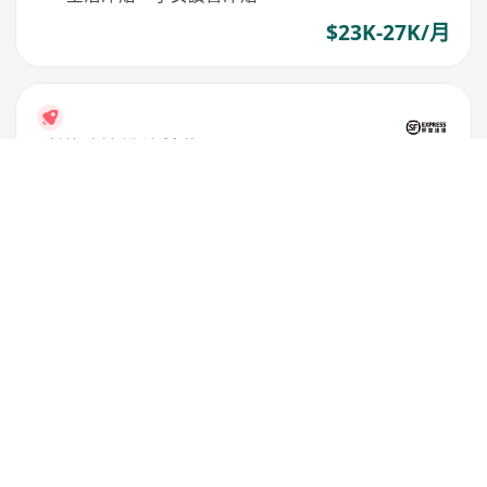
$23K-27K/月
輸送系統維修技術員
順豐速運(香港)有限公司
葵青
,
青衣
5天/週
豐厚佣金及獎金，季度花紅，勤工獎
12天起有薪年假，醫療及牙科保健
提供子女讀書津貼，生活津貼
$23K-27K/月