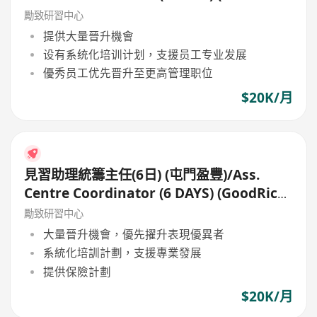
Tuen Mun)
勵致研習中心
提供大量晉升機會
设有系统化培训计划，支援员工专业发展
優秀员工优先晋升至更高管理职位
$20K/月
見習助理統籌主任(6日) (屯門盈豐)/Ass.
Centre Coordinator (6 DAYS) (GoodRich,
Tuen Mun)
勵致研習中心
大量晉升機會，優先擢升表現優異者
系統化培訓計劃，支援專業發展
提供保險計劃
$20K/月