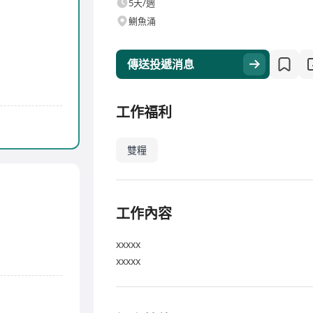
5天/週
鰂魚涌
傳送投遞消息
工作福利
雙糧
工作內容
xxxxx
xxxxx