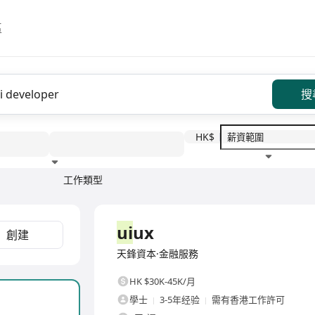
區
搜
HK$
工作類型
教育程度
福利待遇
全職
ui
ux
創建
天鋒資本·金融服務
HK $30K-45K/月
學士
3-5年经验
需有香港工作許可