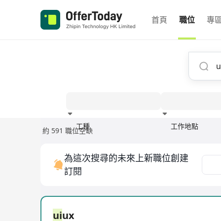
首頁
職位
專
工種
工作地點
約 591 職位空缺
經驗
為這次搜尋的未來上新職位創建
訂閱
ui
ux