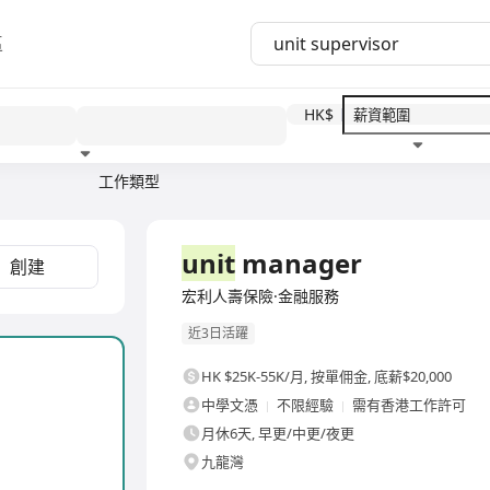
區
HK$
工作類型
教育程度
福利待遇
全職
unit
manager
創建
宏利人壽保險·金融服務
近3日活躍
HK $25K-55K/月
,
按單佣金, 底薪$20,000
中學文憑
不限經驗
需有香港工作許可
月休6天, 早更/中更/夜更
九龍灣