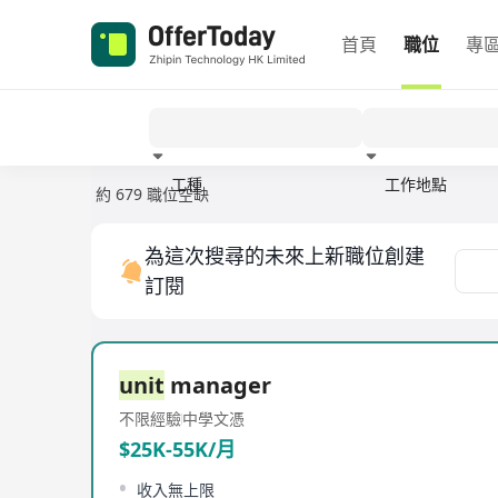
首頁
職位
專
工種
工作地點
約 679 職位空缺
經驗
為這次搜尋的未來上新職位創建
訂閱
unit
manager
不限經驗
中學文憑
$25K-55K/月
收入無上限