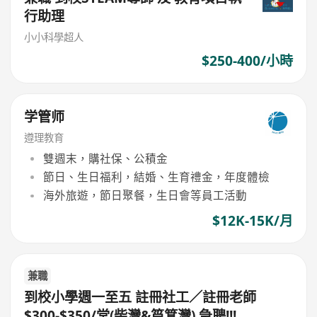
行助理
小小科學超人
$250-400/小時
学管师
遵理教育
雙週末，購社保、公積金
節日、生日福利，結婚、生育禮金，年度體檢
海外旅遊，節日聚餐，生日會等員工活動
$12K-15K/月
兼職
到校小學週一至五 註冊社工／註冊老師
$300-$350/堂(柴灣&筲箕灣) 急聘!!!