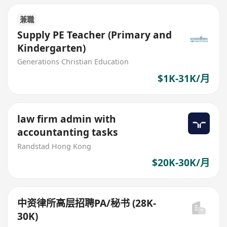
兼職
Supply PE Teacher (Primary and
Kindergarten)
Generations Christian Education
$1K-31K/月
law firm admin with
accountanting tasks
Randstad Hong Kong
$20K-30K/月
中资律所高层招聘PA/秘书 (28K-
30K)