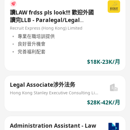
讀LAW frdss pls look!!! 歡迎外國
讀完LLB - Paralegal/Legal
Support(Fresh Gra都可！)
Recruit Express (Hong Kong) Limited
專業在職培訓提供
良好晉升機會
完善福利配套
$18K-23K/月
Legal Associate涉外法务
Hong Kong Stanley Executive Consulting Limited
$28K-42K/月
Administration Assistant - Law