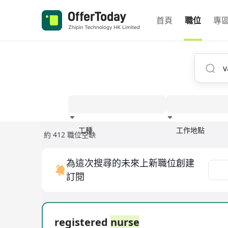
首頁
職位
專
工種
工作地點
約 412 職位空缺
經驗
為這次搜尋的未來上新職位創建
訂閱
registered
nurse