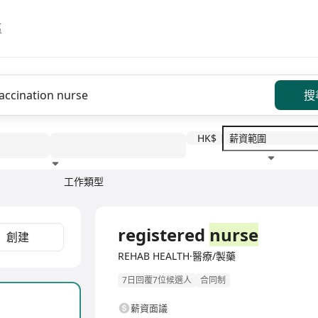
區
搜
HK$
工作類型
教育程度
福利待遇
全職
registered
nurse
創建
REHAB HEALTH·醫療/製藥
7日回覆7位候選人
合同制
薪資面議