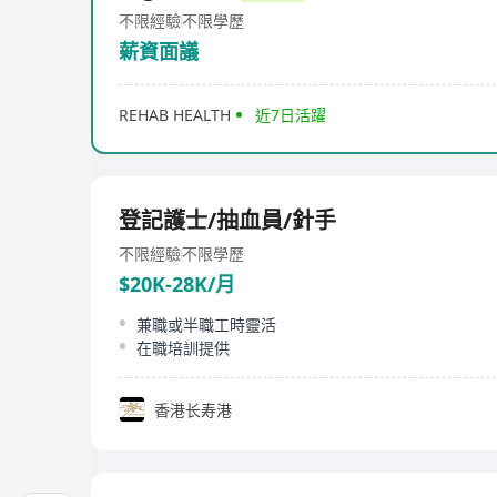
不限經驗
不限學歷
薪資面議
REHAB HEALTH
近7日活躍
登記護士/抽血員/針手
不限經驗
不限學歷
$20K-28K/月
兼職或半職工時靈活
在職培訓提供
香港长寿港