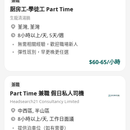
兼職
厨房工-學徒工 Part Time
生龍清湯腩
荃灣
,
荃灣
8小時以上/天, 5天/週
無需相關經驗，歡迎職場新人
彈性班別，早更晚更任選
$60-65/小時
兼職
Part Time 兼職 假日私人司機
Headsearch21 Consultancy Limited
中西區
,
半山區
8小時以上/天, 工作日面議
提供泊車位（如有需要）