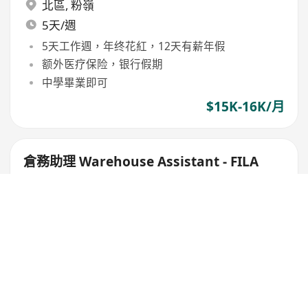
北區
,
粉嶺
5天/週
5天工作週，年终花紅，12天有薪年假
额外医疗保险，银行假期
中學畢業即可
$15K-16K/月
倉務助理 Warehouse Assistant - FILA
FILA MARKETING (HONG KONG) LIMITED
勤工獎金，個人佣金，年終雙糧
17天公眾假期，生日假，有薪婚假
完善培訓及晉升制度
$14K-18K/月