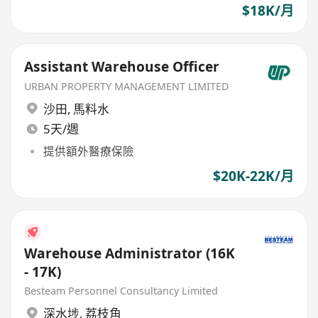
$18K/月
Assistant Warehouse Officer
URBAN PROPERTY MANAGEMENT LIMITED
沙田
,
馬料水
5天/週
提供額外醫療保險
$20K-22K/月
Warehouse Administrator (16K
- 17K)
Besteam Personnel Consultancy Limited
深水埗
,
荔枝角