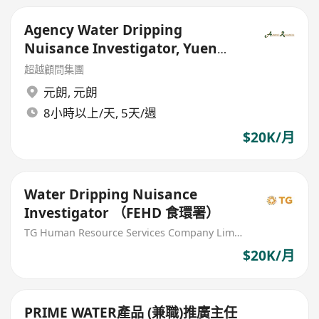
Agency Water Dripping
Nuisance Investigator, Yuen
Long - Government Outsourced
超越顧問集團
元朗
,
元朗
8小時以上/天, 5天/週
$20K/月
Water Dripping Nuisance
Investigator （FEHD 食環署）
TG Human Resource Services Company Limited
$20K/月
PRIME WATER產品 (兼職)推廣主任