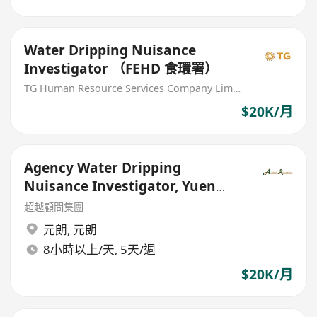
Water Dripping Nuisance
Investigator （FEHD 食環署）
TG Human Resource Services Company Limited
$20K/月
Agency Water Dripping
Nuisance Investigator, Yuen
Long - Government Outsourced
超越顧問集團
元朗
,
元朗
8小時以上/天, 5天/週
$20K/月