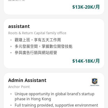
$13K-20K/月
assistant
Roots & Return Capital family office
觀塘上班，享有五天工作周
多元發展空間，掌握數位開發技能
參與廣告行銷與網站經營
$14K-18K/月
Admin Assistant
Anchor Point
Unique opportunity in global brand's startup
phase in Hong Kong
Full training provided, supportive environment