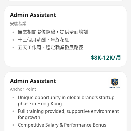
Admin Assistant
安駿基業
無需相關職位經驗，提供全面培訓
十三個月薪酬，年終花紅
五天工作周，穩定職業發展路徑
$8K-12K/月
Admin Assistant
Anchor Point
Unique opportunity in global brand's startup
phase in Hong Kong
Full training provided, supportive environment
for growth
Competitive Salary & Performance Bonus