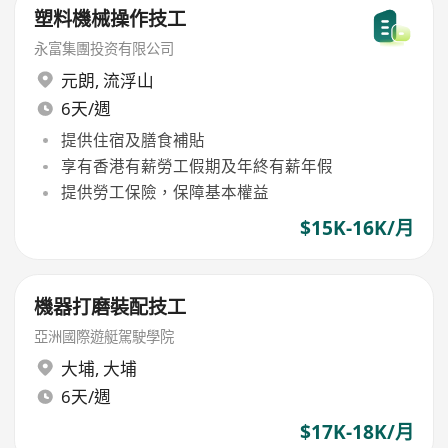
塑料機械操作技工
永富集團投资有限公司
元朗
,
流浮山
6天/週
提供住宿及膳食補貼
享有香港有薪勞工假期及年終有薪年假
提供勞工保險，保障基本權益
$15K-16K/月
機器打磨裝配技工
亞洲國際遊艇駕駛學院
大埔
,
大埔
6天/週
$17K-18K/月