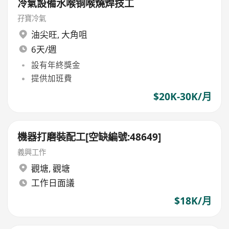
冷氣設備水喉铜喉燒焊技工
孖寶冷氣
油尖旺
,
大角咀
6天/週
設有年終獎金
提供加班費
$20K-30K/月
機器打磨裝配工[空缺編號:48649]
義興工作
觀塘
,
觀塘
工作日面議
$18K/月