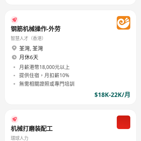
钢筋机械操作-外劳
智慧人才（香港）
荃灣
,
荃灣
月休6天
月薪港幣18,000元以上
提供住宿，月扣薪10%
無需相關證照或專門培訓
$18K-22K/月
机械打磨装配工
環球人力