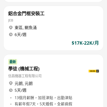
鋁合金門框安裝工
JEB
東區
,
鰂魚涌
6天/週
$17K-22K/月
最新
學徒 (機械工程)
信昌機器工程有限公司
元朗
,
元朗
5天/週
13個月薪酬，加班津貼，出勤津貼
有薪年假7天，5天婚假，全薪病假