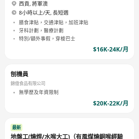
西貢
,
將軍澳
8小時以上/天, 長短週
膳食津貼，交通津貼，加班津貼
牙科計劃，醫療計劃
特別/額外事假，穿梭巴士
$16K-24K/月
刨機員
錦億食品有限公司
無學歷及年資限制
$20K-22K/月
最新
地盤工(燒焊/水喉大工)（有風煤燒銅喉經驗