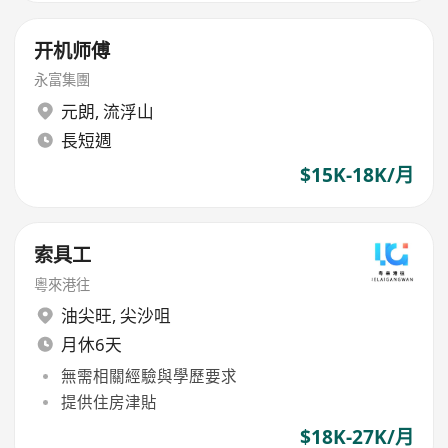
开机师傅
永富集團
元朗
,
流浮山
長短週
$15K-18K/月
索具工
粵來港往
油尖旺
,
尖沙咀
月休6天
無需相關經驗與學歷要求
提供住房津貼
$18K-27K/月