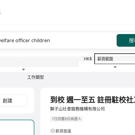
區
搜
HK$
工作類型
教育程度
福利待遇
全職
到校 週一至五 註冊駐校
創建
獅子山社會服務機構有限公司
7日回覆8位候選人
薪資面議