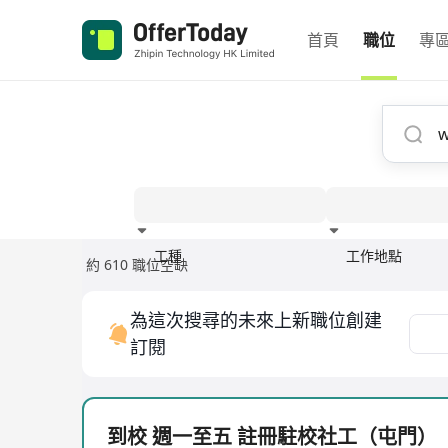
首頁
職位
專
工種
工作地點
約 610 職位空缺
經驗
為這次搜尋的未來上新職位創建
訂閱
到校 週一至五 註冊駐校社工（屯門）