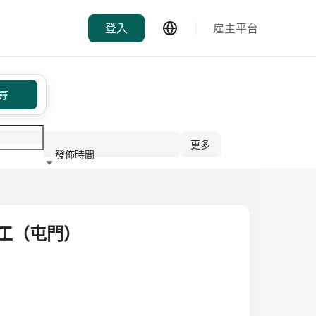
登入
雇主平台
尋
更多
發佈時間
行業
社工（屯門）