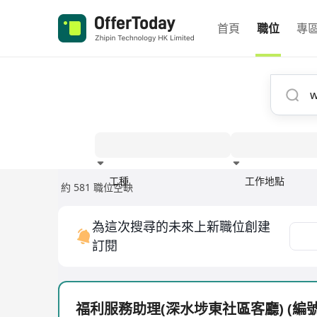
首頁
職位
專
工種
工作地點
約 581 職位空缺
經驗
為這次搜尋的未來上新職位創建
訂閱
福利服務助理(深水埗東社區客廳) (編號