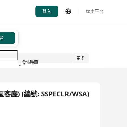
登入
雇主平台
尋
更多
發佈時間
行業
 (編號: SSPECLR/WSA)