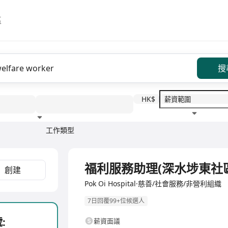
區
搜
HK$
工作類型
教育程度
福利待遇
全職
福利服務助理(深水埗東社區客廳)
創建
Pok Oi Hospital·慈善/社會服務/非營利組織
7日回覆99+位候選人
:
薪資面議