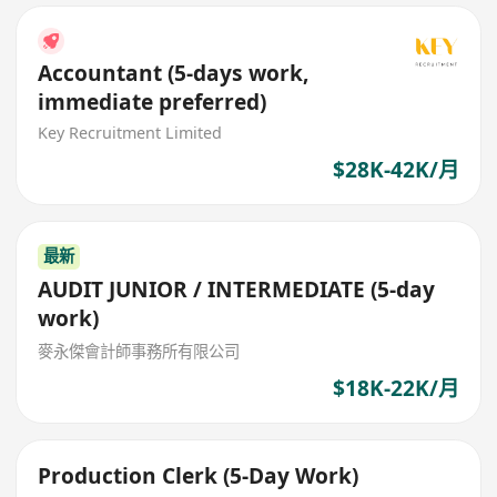
Accountant (5-days work,
immediate preferred)
Key Recruitment Limited
$28K-42K/月
最新
AUDIT JUNIOR / INTERMEDIATE (5-day
work)
麥永傑會計師事務所有限公司
$18K-22K/月
Production Clerk (5-Day Work)