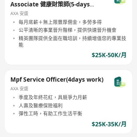
Associate 健康財策師(5-days
work)
AXA 安盛
每月底薪＋無上限豐厚佣金，多勞多得
公平清晰的事業晉升階梯，提供快速晉升機會
精英團隊提供全面在職培訓，持續增值您的專業技
能
$25K-50K/月
Mpf Service Officer(4days work)
AXA 安盛
季度及年終花紅，具競爭力月薪
人壽及醫療保險福利
彈性工時，有助工作生活平衡
$25K-35K/月