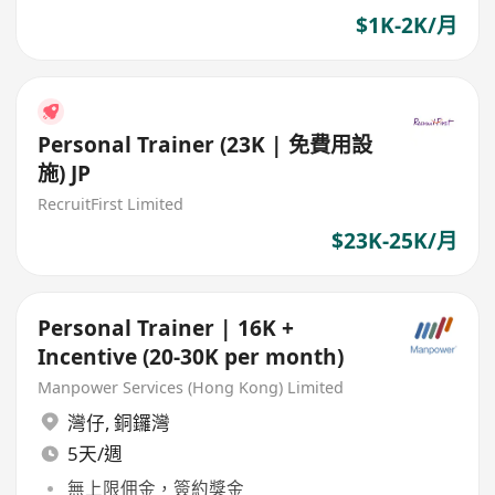
$1K-2K/月
Personal Trainer (23K | 免費用設
施) JP
RecruitFirst Limited
$23K-25K/月
Personal Trainer | 16K +
Incentive (20-30K per month)
Manpower Services (Hong Kong) Limited
灣仔
,
銅鑼灣
5天/週
無上限佣金，簽約獎金